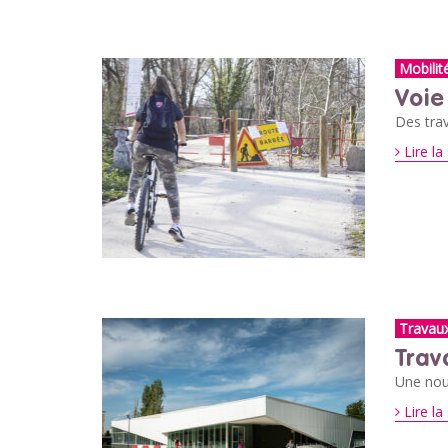
Mobilit
Voie
Des trav
Lire la 
Travau
Trav
Une nouv
Lire la 