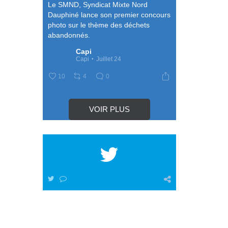
Le SMND, Syndicat Mixte Nord
Dauphiné lance son premier concours
photo sur le thème des déchets
abandonnés.
Capi
...
Capi
Juillet 24
10
4
0
VOIR PLUS