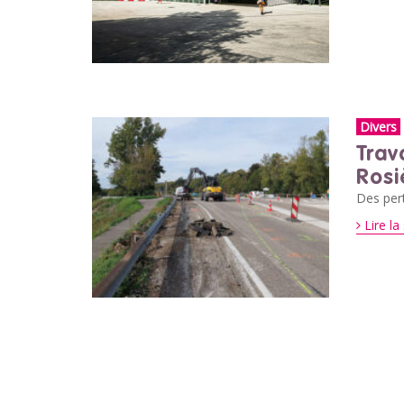
Divers
Trav
Rosi
Des pert
Lire la 