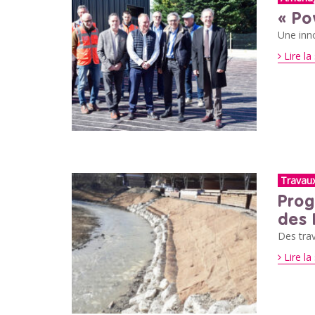
« Po
Une inno
Lire la 
Travau
Prog
des 
Des trav
Lire la 