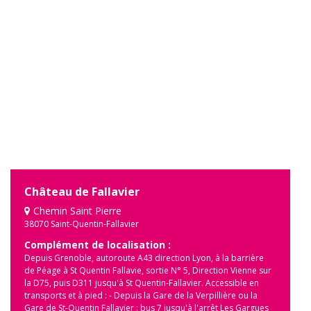
Château de Fallavier
Chemin Saint Pierre
38070 Saint-Quentin-Fallavier
Complément de localisation :
Depuis Grenoble, autoroute A43 direction Lyon, à la barrière
de Péage à St Quentin Fallavie, sortie N° 5, Direction Vienne sur
la D75, puis D311 jusqu'à St Quentin-Fallavier. Accessible en
transports et à pied : - Depuis la Gare de la Verpillière ou la
Gare de St-Quentin Fallavier : bus 7 jusqu'à l'arrêt Les Gargues