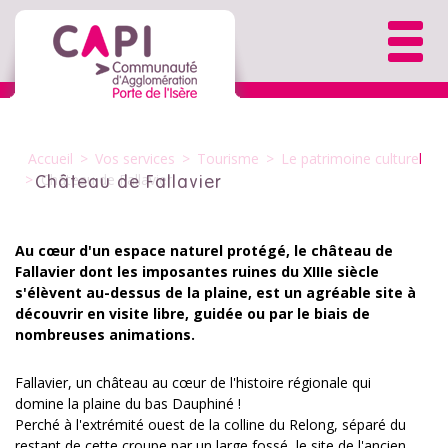
Accueil
>
Vos services
>
Tourisme
>
Le patrimoine culturel
>
Château de Fallavier
Château de Fallavier
Au cœur d'un espace naturel protégé, le château de
Fallavier dont les imposantes ruines du XIIIe siècle
s'élèvent au-dessus de la plaine, est un agréable site à
découvrir en visite libre, guidée ou par le biais de
nombreuses animations.
Fallavier, un château au cœur de l'histoire régionale qui
domine la plaine du bas Dauphiné !
Perché à l'extrémité ouest de la colline du Relong, séparé du
restant de cette croupe par un large fossé, le site de l'ancien