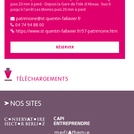
puis 20 min à pied - Depuis la Gare de l'Isle d'Abeau : bus 6
jusqu'à l'arrêt Les Moines puis 20 min à pied
patrimoine@st-quentin-fallavier.fr
04 74 94 88 00
https://www.st-quentin-fallavier.fr/57-patrimoine.htm
RÉSERVER
TÉLÉCHARGEMENTS
NOS SITES