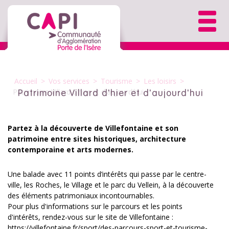
Accueil
>
Vos services
>
Tourisme
>
Les loisirs
>
Patrimoine Villard d'hier et d'aujourd'hui
Patrimoine Villard d'hier et d'aujourd'hui
Partez à la découverte de Villefontaine et son
patrimoine entre sites historiques, architecture
contemporaine et arts modernes.
Une balade avec 11 points d’intérêts qui passe par le centre-
ville, les Roches, le Village et le parc du Vellein, à la découverte
des éléments patrimoniaux incontournables.
Pour plus d'informations sur le parcours et les points
d'intérêts, rendez-vous sur le site de Villefontaine :
https://villefontaine.fr/sport/des-parcours-sport-et-tourisme-