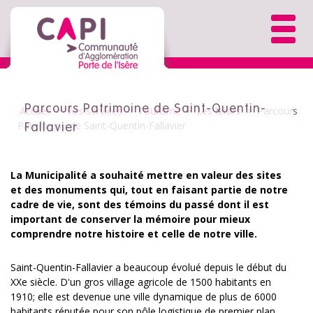
Parcours Patrimoine de Saint-Quentin-
Accueil
>
Vos services
>
Tourisme
>
Les loisirs
>
Parcours
Patrimoine de Saint-Quentin-Fallavier
Fallavier
La Municipalité a souhaité mettre en valeur des sites
et des monuments qui, tout en faisant partie de notre
cadre de vie, sont des témoins du passé dont il est
important de conserver la mémoire pour mieux
comprendre notre histoire et celle de notre ville.
Saint-Quentin-Fallavier a beaucoup évolué depuis le début du
XXe siècle. D'un gros village agricole de 1500 habitants en
1910; elle est devenue une ville dynamique de plus de 6000
habitants réputée pour son pôle logistique de premier plan.