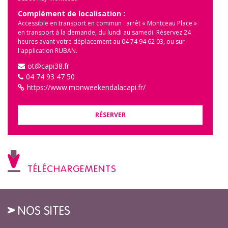
Complément de localisation :
Accessible en transport en commun : arrêt « Montceau Place »
en transport à la demande, du lundi au samedi. Réservez 24
heures avant votre déplacement au 04 74 94 62 03, ou sur
l'application RUBAN.
ot@capi38.fr
04 74 93 47 50
https://www.monweekendalacapi.fr/
RÉSERVER
TÉLÉCHARGEMENTS
NOS SITES