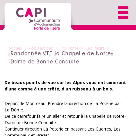
Accueil
>
Vos services
>
Tourisme
>
Les loisirs
>
Randonnée VTT la Chapelle de Notre-
Randonnée VTT la Chapelle de Notre-Dame de Bonne
Conduite
Dame de Bonne Conduite
De beaux points de vue sur les Alpes vous entraîneront
d'une combe à une crête, d'un ruisseau à un bois.
Départ de Montceau. Prendre la direction de La Poterie par
Le Dôme.
De ce carrefour faire un aller et retour à la Chapelle de Notre-
Dame de Bonne Conduite.
Continuer direction La Poterie en passant Les Guerres, Les
Communaux et Brezet.