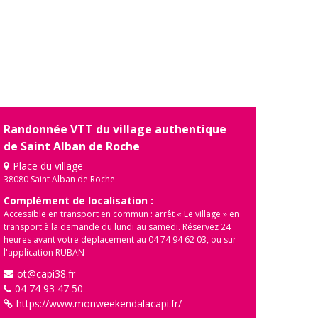
Randonnée VTT du village authentique
de Saint Alban de Roche
Place du village
38080 Saint Alban de Roche
Complément de localisation :
Accessible en transport en commun : arrêt « Le village » en
transport à la demande du lundi au samedi. Réservez 24
heures avant votre déplacement au 04 74 94 62 03, ou sur
l'application RUBAN
ot@capi38.fr
04 74 93 47 50
https://www.monweekendalacapi.fr/