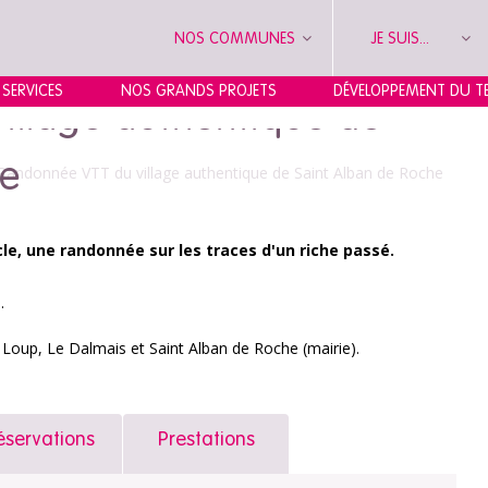
NOS COMMUNES
JE SUIS...
 SERVICES
NOS GRANDS PROJETS
DÉVELOPPEMENT DU TE
illage authentique de
he
Randonnée VTT du village authentique de Saint Alban de Roche
cle, une randonnée sur les traces d'un riche passé.
.
 Loup, Le Dalmais et Saint Alban de Roche (mairie).
éservations
Prestations