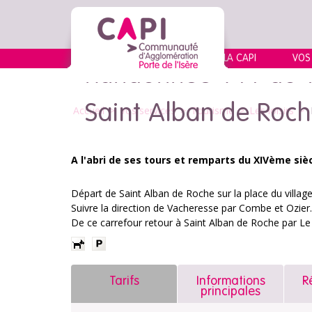
LA CAPI
VOS
Randonnée VTT du v
Saint Alban de Roc
Accueil
>
Vos services
>
Tourisme
>
Les loisirs
>
A l'abri de ses tours et remparts du XIVème siè
Départ de Saint Alban de Roche sur la place du village
Suivre la direction de Vacheresse par Combe et Ozier.
De ce carrefour retour à Saint Alban de Roche par Le
Tarifs
Informations
R
principales