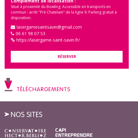
Complément de localisation :
Situé à proximité du Bowling. Accessible en transports en
commun : arrêt "Pré Chatelain" de la ligne 9. Parking gratuit à
disposition.
lasergamesaintsavin@gmail.com
06 61 98 07 53
https://lasergame-saint-savin.fr/
RÉSERVER
TÉLÉCHARGEMENTS
NOS SITES