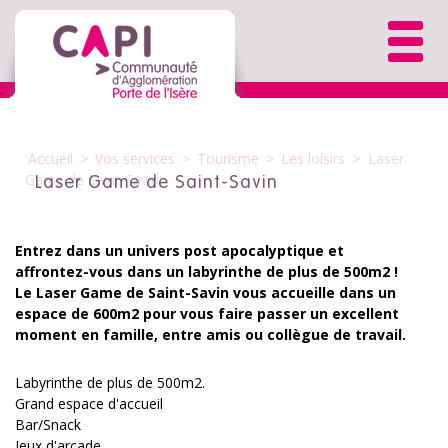
Accueil
>
Vos services
>
Tourisme
>
Les loisirs
>
Laser
Game de Saint-Savin
Laser Game de Saint-Savin
Entrez dans un univers post apocalyptique et
affrontez-vous dans un labyrinthe de plus de 500m2 !
Le Laser Game de Saint-Savin vous accueille dans un
espace de 600m2 pour vous faire passer un excellent
moment en famille, entre amis ou collègue de travail.
Labyrinthe de plus de 500m2.
Grand espace d'accueil
Bar/Snack
Jeux d'arcade