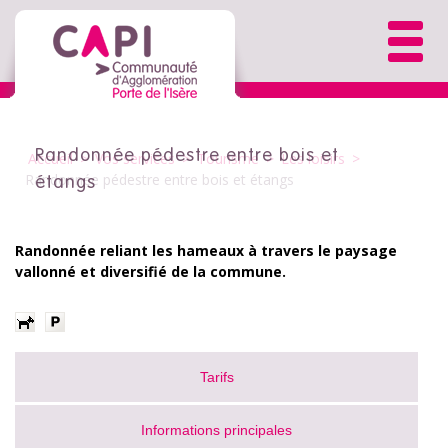
Randonnée pédestre entre bois et
Accueil
>
Vos services
>
Tourisme
>
Les loisirs
>
Randonnée pédestre entre bois et étangs
étangs
Randonnée reliant les hameaux à travers le paysage
vallonné et diversifié de la commune.
Tarifs
Informations principales