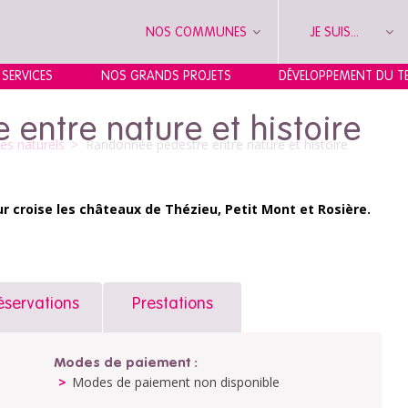
NOS COMMUNES
JE SUIS...
 SERVICES
NOS GRANDS PROJETS
DÉVELOPPEMENT DU TE
entre nature et histoire
ces naturels
>
Randonnée pédestre entre nature et histoire
 croise les châteaux de Thézieu, Petit Mont et Rosière.
éservations
Prestations
Modes de paiement :
Modes de paiement non disponible