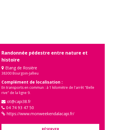
Randonnée pédestre entre nature et
histoire
Etang de Rosière
38300 Bourgoin-Jallieu
Complément de localisation :
En transports en commun : à 1 kilomètre de l'arrêt "Belle
rive" de la ligne 9.
ot@capi38.fr
04 74 93 47 50
https://www.monweekendalacapi.fr/
RÉSERVER