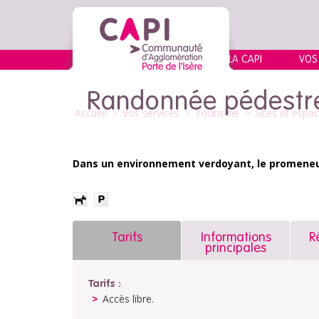
LA CAPI
VOS
Randonnée pédestre 
Accueil
>
Vos services
>
Tourisme
>
Sites et espa
Dans un environnement verdoyant, le promeneur
Tarifs
Informations
R
principales
Tarifs :
Accès libre.