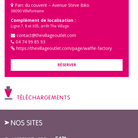
Parc du couvent – Avenue Steve Biko
38090 Villefontaine
Complément de localisation :
Ligne 7, 8 et X05, arrêt The Village.
contact@thevillageoutlet.com
04 74 99 85 93
https://thevillageoutlet.com/page/waffle-factory
RÉSERVER
TÉLÉCHARGEMENTS
NOS SITES