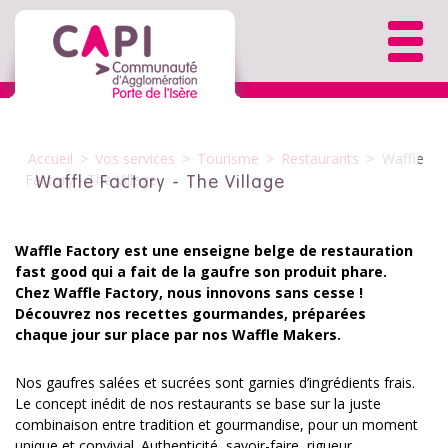
Accueil
>
Vos services
>
Tourisme
>
Restaurants
>
Waffle
Factory - The Village
Waffle Factory - The Village
Waffle Factory est une enseigne belge de restauration
fast good qui a fait de la gaufre son produit phare.
Chez Waffle Factory, nous innovons sans cesse !
Découvrez nos recettes gourmandes, préparées
chaque jour sur place par nos Waffle Makers.
Nos gaufres salées et sucrées sont garnies d’ingrédients frais.
Le concept inédit de nos restaurants se base sur la juste
combinaison entre tradition et gourmandise, pour un moment
unique et convivial. Authenticité, savoir-faire, rigueur,