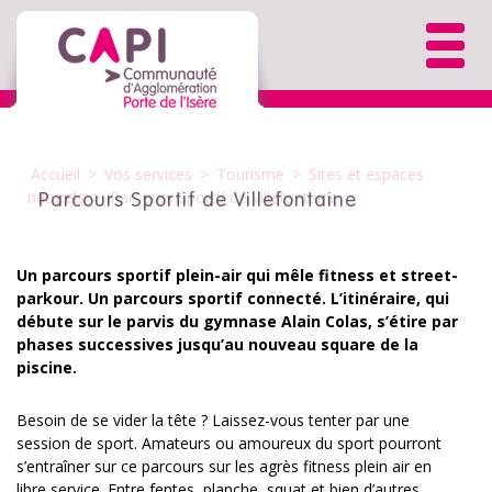
Accueil
>
Vos services
>
Tourisme
>
Sites et espaces
naturels
>
Parcours Sportif de Villefontaine
Parcours Sportif de Villefontaine
Un parcours sportif plein-air qui mêle fitness et street-
parkour. Un parcours sportif connecté. L’itinéraire, qui
débute sur le parvis du gymnase Alain Colas, s’étire par
phases successives jusqu’au nouveau square de la
piscine.
Besoin de se vider la tête ? Laissez-vous tenter par une
session de sport. Amateurs ou amoureux du sport pourront
s’entraîner sur ce parcours sur les agrès fitness plein air en
libre service. Entre fentes, planche, squat et bien d’autres