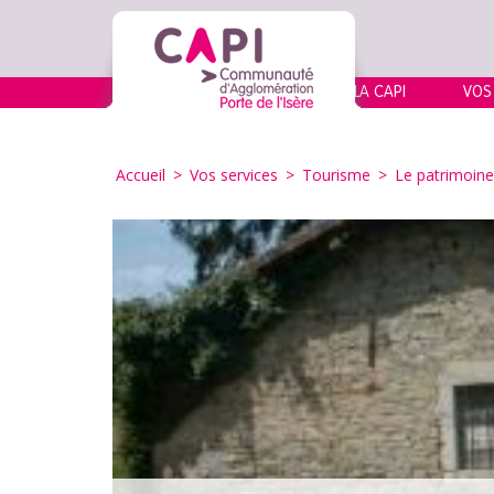
LA CAPI
VOS
Accueil
>
Vos services
>
Tourisme
>
Le patrimoine 