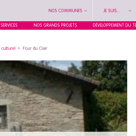
NOS COMMUNES
JE SUIS...
 SERVICES
NOS GRANDS PROJETS
DÉVELOPPEMENT DU TE
culturel
>
Four du Clair