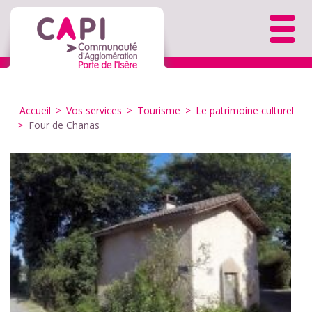
Accueil
>
Vos services
>
Tourisme
>
Le patrimoine culturel
>
Four de Chanas