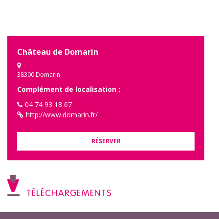
Château de Domarin
38300 Domarin
Complément de localisation :
04 74 93 18 67
http://www.domarin.fr/
RÉSERVER
TÉLÉCHARGEMENTS