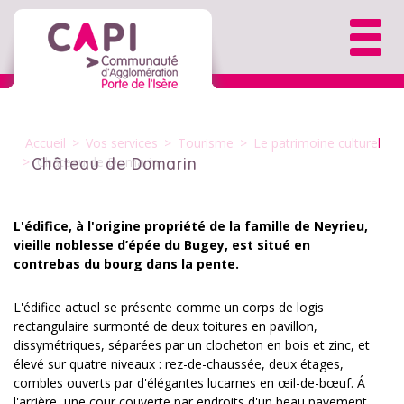
Accueil
>
Vos services
>
Tourisme
>
Le patrimoine culturel
>
Château de Domarin
Château de Domarin
L'édifice, à l'origine propriété de la famille de Neyrieu,
vieille noblesse d’épée du Bugey, est situé en
contrebas du bourg dans la pente.
L'édifice actuel se présente comme un corps de logis
rectangulaire surmonté de deux toitures en pavillon,
dissymétriques, séparées par un clocheton en bois et zinc, et
élevé sur quatre niveaux : rez-de-chaussée, deux étages,
combles ouverts par d'élégantes lucarnes en œil-de-bœuf. Á
l'arrière, une cour couverte par endroits d'un beau pavement