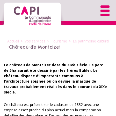
Accueil
>
Vos services
>
Tourisme
>
Le patrimoine culturel
>
Château de Montcizet
Château de Montcizet
Le château de Montcizet date du XIVè siècle. Le parc
de 5ha aurait été dessiné par les frères Bühler. Le
château dispose d'importants communs à
l'architecture soignée où on devine la marque de
travaux probablement réalisés dans le courant du XIXe
siècle.
Ce château est présent sur le cadastre de 1832 avec une
emprise assez proche du plan actuel mais la comparaison
détaillée des deux plans et l'aspect des extérieurs des