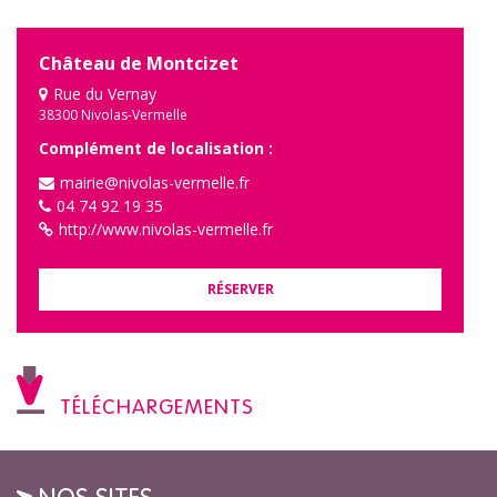
Château de Montcizet
Rue du Vernay
38300 Nivolas-Vermelle
Complément de localisation :
mairie@nivolas-vermelle.fr
04 74 92 19 35
http://www.nivolas-vermelle.fr
RÉSERVER
TÉLÉCHARGEMENTS