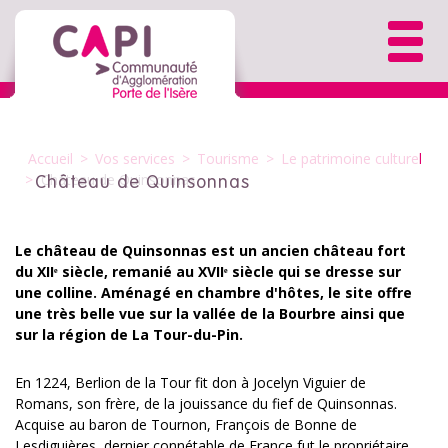
Accueil
>
Vos services
>
Tourisme
>
Le patrimoine culturel
>
Château de Quinsonnas
Château de Quinsonnas
Le château de Quinsonnas est un ancien château fort
du XIIᵉ siècle, remanié au XVIIᵉ siècle qui se dresse sur
une colline. Aménagé en chambre d'hôtes, le site offre
une très belle vue sur la vallée de la Bourbre ainsi que
sur la région de La Tour-du-Pin.
En 1224, Berlion de la Tour fit don à Jocelyn Viguier de
Romans, son frère, de la jouissance du fief de Quinsonnas.
Acquise au baron de Tournon, François de Bonne de
Lesdiguières, dernier connétable de France fut le propriétaire