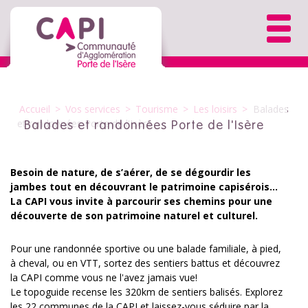
Accueil
>
Vos services
>
Tourisme
>
Les loisirs
>
Balades
et randonnées Porte de l'Isère
Balades et randonnées Porte de l'Isère
Besoin de nature, de s’aérer, de se dégourdir les
jambes tout en découvrant le patrimoine capisérois…
La CAPI vous invite à parcourir ses chemins pour une
découverte de son patrimoine naturel et culturel.
Pour une randonnée sportive ou une balade familiale, à pied,
à cheval, ou en VTT, sortez des sentiers battus et découvrez
la CAPI comme vous ne l'avez jamais vue!
Le topoguide recense les 320km de sentiers balisés. Explorez
les 22 communes de la CAPI et laissez-vous séduire par la