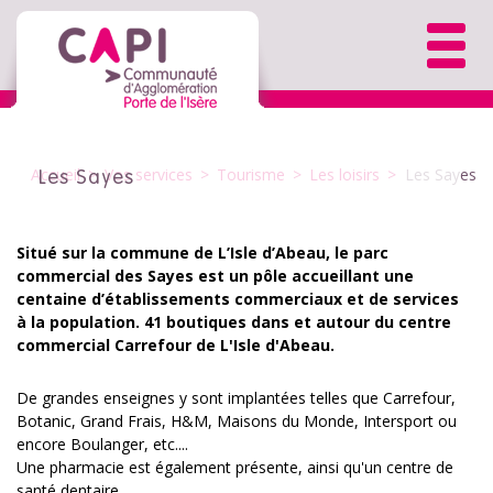
Accueil
>
Vos services
>
Tourisme
>
Les loisirs
>
Les Sayes
Les Sayes
Situé sur la commune de L’Isle d’Abeau, le parc
commercial des Sayes est un pôle accueillant une
centaine d’établissements commerciaux et de services
à la population. 41 boutiques dans et autour du centre
commercial Carrefour de L'Isle d'Abeau.
De grandes enseignes y sont implantées telles que Carrefour,
Botanic, Grand Frais, H&M, Maisons du Monde, Intersport ou
encore Boulanger, etc....
Une pharmacie est également présente, ainsi qu'un centre de
santé dentaire..