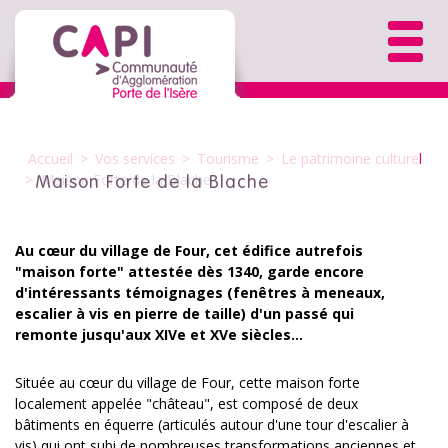
Accueil
>
Vos services
>
Tourisme
>
Le patrimoine culturel
>
Maison Forte de la Blache
Maison Forte de la Blache
Au cœur du village de Four, cet édifice autrefois
"maison forte" attestée dès 1340, garde encore
d'intéressants témoignages (fenêtres à meneaux,
escalier à vis en pierre de taille) d'un passé qui
remonte jusqu'aux XIVe et XVe siècles...
Située au cœur du village de Four, cette maison forte
localement appelée "château", est composé de deux
bâtiments en équerre (articulés autour d'une tour d'escalier à
vis) qui ont subi de nombreuses transformations anciennes et