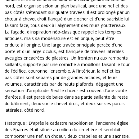
nord, est organisé selon un plan basilical, avec une nef et des
bas-côtés s'étendant sur quatre travées. Il est prolongé par un
chœur à chevet droit flanqué d'un clocher et d'une sacristie lui
faisant face, tous deux à l'alignement des murs gouttereaux.
La façade, d'inspiration néo-classique rappelle les temples
antiques, mais sa modénature est en brique, peut-être
enduite à l'origine. Une large travée principale percée d'une
porte et d'un large oculus, est flanquée de travées latérales
aveugles encadrées de pilastres. Un fronton nu aux rampants
saillants, supporté par une corniche à modillons faisant le tour
de l'édifice, couronne l'ensemble. A l'intérieur, la nef et les
bas-côtés sont séparés par de grandes arcades, et leurs
volumes, caractérisés par de hauts plafonds, dégagent une
sensation d'amplitude. Seul le chœur est couvert d'une voûte
d'arêtes. Il est percé de baies dans sa partie saillante du reste
du bâtiment, deux sur le chevet droit, et deux sur ses parois
latérales, côté nord.
Historique : D'après le cadastre napoléonien, l'ancienne église
des Eparres était située au milieu du cimetière et semblait
comporter une nef, un choeur, deux chapelles et une sacristie.