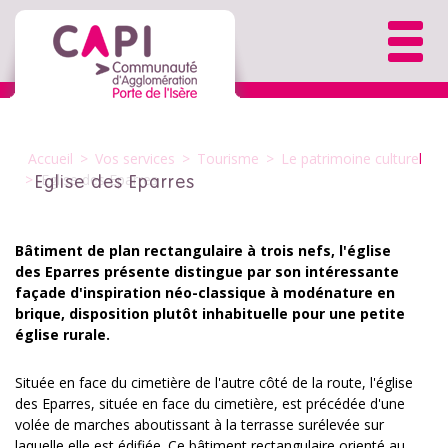
Accueil
>
Vos services
>
Tourisme
>
Le patrimoine culturel
>
Eglise des Eparres
Eglise des Eparres
Bâtiment de plan rectangulaire à trois nefs, l'église
des Eparres présente distingue par son intéressante
façade d'inspiration néo-classique à modénature en
brique, disposition plutôt inhabituelle pour une petite
église rurale.
Située en face du cimetière de l'autre côté de la route, l'église
des Eparres, située en face du cimetière, est précédée d'une
volée de marches aboutissant à la terrasse surélevée sur
laquelle elle est édifiée. Ce bâtiment rectangulaire orienté au