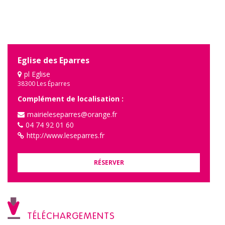
Eglise des Eparres
pl Eglise
38300 Les Éparres
Complément de localisation :
mairieleseparres@orange.fr
04 74 92 01 60
http://www.leseparres.fr
RÉSERVER
TÉLÉCHARGEMENTS