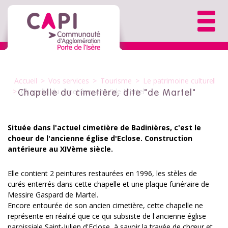
Accueil
>
Vos services
>
Tourisme
>
Le patrimoine culturel
>
Chapelle du cimetière, dite "de Martel"
Chapelle du cimetière, dite "de Martel"
Située dans l'actuel cimetière de Badinières, c'est le
choeur de l'ancienne église d'Eclose. Construction
antérieure au XIVème siècle.
Elle contient 2 peintures restaurées en 1996, les stèles de
curés enterrés dans cette chapelle et une plaque funéraire de
Messire Gaspard de Martel.
Encore entourée de son ancien cimetière, cette chapelle ne
représente en réalité que ce qui subsiste de l'ancienne église
paroissiale Saint-Julien d'Eclose, à savoir la travée de chœur et