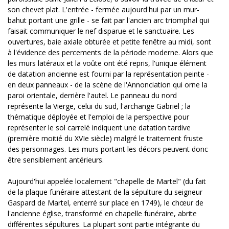
son chevet plat. L'entrée - fermée aujourd'hui par un mur-
bahut portant une grille - se fait par l'ancien arc triomphal qui
faisait communiquer le nef disparue et le sanctuaire. Les
ouvertures, baie axiale obturée et petite fenêtre au midi, sont
à l'évidence des percements de la période moderne. Alors que
les murs latéraux et la voûte ont été repris, l'unique élément
de datation ancienne est fourni par la représentation peinte -
en deux panneaux - de la scène de l'Annonciation qui orne la
paroi orientale, derrière l'autel. Le panneau du nord
représente la Vierge, celui du sud, l'archange Gabriel ; la
thématique déployée et l'emploi de la perspective pour
représenter le sol carrelé indiquent une datation tardive
(première moitié du XVIe siècle) malgré le traitement fruste
des personnages. Les murs portant les décors peuvent donc
être sensiblement antérieurs.
Aujourd'hui appelée localement "chapelle de Martel" (du fait
de la plaque funéraire attestant de la sépulture du seigneur
Gaspard de Martel, enterré sur place en 1749), le chœur de
l'ancienne église, transformé en chapelle funéraire, abrite
différentes sépultures. La plupart sont partie intégrante du