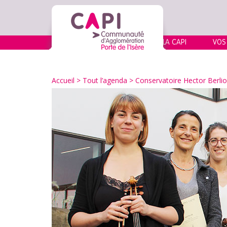
LA CAPI
VOS
Accueil
>
Tout l’agenda
>
Conservatoire Hector Berlioz