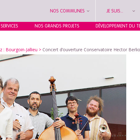
NOS COMMUNES
JE SUIS...
 SERVICES
NOS GRANDS PROJETS
DÉVELOPPEMENT DU TE
 : Bourgoin-Jallieu
>
Concert d’ouverture Conservatoire Hector Berli