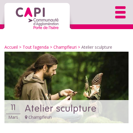
Accueil
>
Tout l’agenda
>
Champfleuri
>
Atelier sculpture
Atelier sculpture
11
Mars
Champfleuri