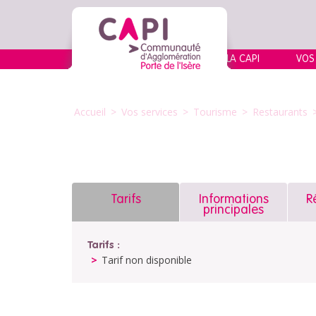
LA CAPI
VOS
Accueil
>
Vos services
>
Tourisme
>
Restaurants
Tarifs
Informations
R
principales
Tarifs :
Tarif non disponible