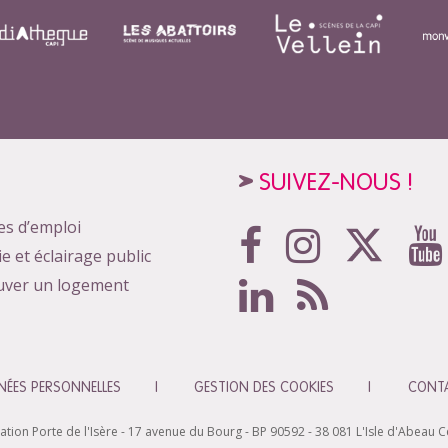
SUIVEZ-NOUS !
es d’emploi
ie et éclairage public
uver un logement
ÉES PERSONNELLES
GESTION DES COOKIES
CONT
n Porte de l'Isère - 17 avenue du Bourg - BP 90592 - 38 081 L'Isle d'Abeau Ced