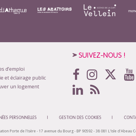
SUIVEZ-NOUS !
es d’emploi
ie et éclairage public
uver un logement
ÉES PERSONNELLES
GESTION DES COOKIES
CONT
n Porte de l'Isère - 17 avenue du Bourg - BP 90592 - 38 081 L'Isle d'Abeau Ced