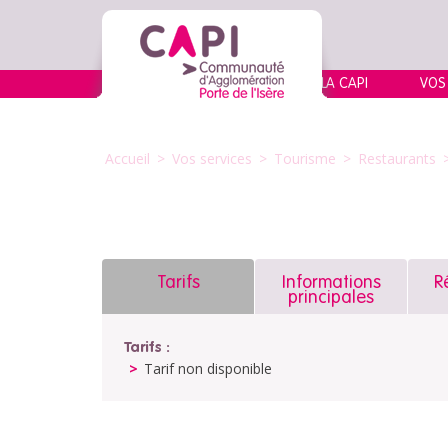
LA CAPI
VOS
Accueil
>
Vos services
>
Tourisme
>
Restaurants
Tarifs
Informations
R
principales
Tarifs :
Tarif non disponible