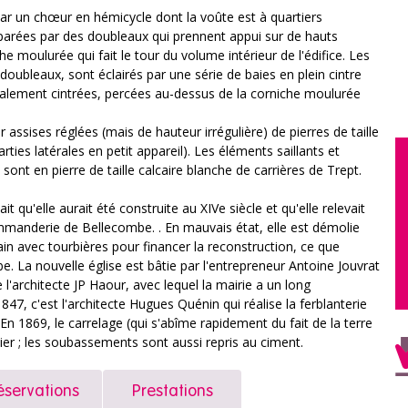
t par un chœur en hémicycle dont la voûte est à quartiers
parées par des doubleaux qui prennent appui sur de hauts
he moulurée qui fait le tour du volume intérieur de l'édifice. Les
oubleaux, sont éclairés par une série de baies en plein cintre
galement cintrées, percées au-dessus de la corniche moulurée
assises réglées (mais de hauteur irrégulière) de pierres de taille
ties latérales en petit appareil). Les éléments saillants et
sont en pierre de taille calcaire blanche de carrières de Trept.
ait qu'elle aurait été construite au XIVe siècle et qu'elle relevait
ommanderie de Bellecombe. . En mauvais état, elle est démolie
ain avec tourbières pour financer la reconstruction, ce que
e. La nouvelle église est bâtie par l'entrepreneur Antoine Jouvrat
e l'architecte JP Haour, avec lequel la mairie a un long
47, c'est l'architecte Hugues Quénin qui réalise la ferblanterie
3. En 1869, le carrelage (qui s'abîme rapidement du fait de la terre
ier ; les soubassements sont aussi repris au ciment.
éservations
Prestations