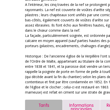
A l'intérieur, les cinq travées de la nef se prolongen
rayonnants. La nef est couverte de voûtes d'arête sé
pilastres ; leurs chapiteaux sont unifiés par une cornic
bas-côtés, également couverts de voûtes d'arête sur d
assez ébrasées. Ils font écho aux fenêtres hautes, é
dans le chœur comme dans la nef.
La façade, particulièrement soignée, est ordonnée par 
calcaire en moyen appareil (sauf parties hautes des par
porteurs (pilastres, encadrements, chaînages d'angle) 
Historique : De l'ancienne église de la Verpillère l'ont s
de l'Ordre de Malte, appartenant au titulaire de la c
entre 1838 et 1841, et la paroisse doit vendre un terr
rappelle la poignée de porte en forme de pelle à tourb
(qui décède avant la fin du chantier) selon les plans d
contentieux et finit par être condamnée en 1852. En 18
de l'église et le clocher ; celui-ci est restauré en 186
marneuse) est refait en ciment sur une strate de grav
Tarifs
Informations
R
principales