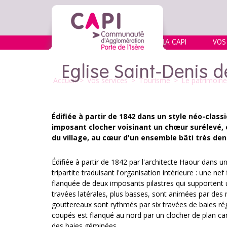
LA CAPI
VOS
Eglise Saint-Denis d
Accueil
>
Vos services
>
Tourisme
>
Le patrimoine 
Édifiée à partir de 1842 dans un style néo-classi
imposant clocher voisinant un chœur surélevé, 
du village, au cœur d'un ensemble bâti très den
Édifiée à partir de 1842 par l'architecte Haour dans u
tripartite traduisant l'organisation intérieure : une n
flanquée de deux imposants pilastres qui supportent 
travées latérales, plus basses, sont animées par de
gouttereaux sont rythmés par six travées de baies régu
coupés est flanqué au nord par un clocher de plan car
des baies géminées.