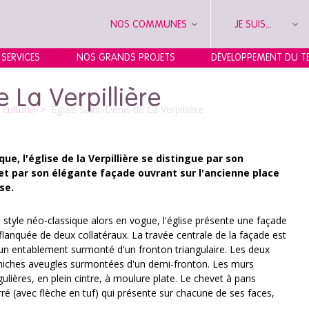
NOS COMMUNES
JE SUIS...
 SERVICES
NOS GRANDS PROJETS
DÉVELOPPEMENT DU TE
e La Verpillière
culturel
>
Eglise Saint-Denis de La Verpillière
que, l'église de la Verpillière se distingue par son
et par son élégante façade ouvrant sur l'ancienne place
se.
n style néo-classique alors en vogue, l'église présente une façade
ef flanquée de deux collatéraux. La travée centrale de la façade est
un entablement surmonté d'un fronton triangulaire. Les deux
s niches aveugles surmontées d'un demi-fronton. Les murs
lières, en plein cintre, à moulure plate. Le chevet à pans
ré (avec flèche en tuf) qui présente sur chacune de ses faces,