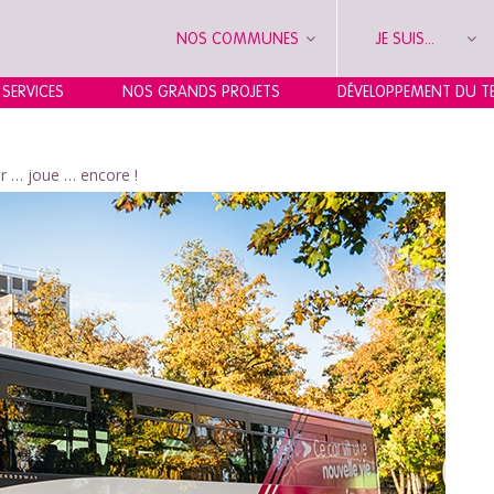
NOS COMMUNES
JE SUIS...
 SERVICES
NOS GRANDS PROJETS
DÉVELOPPEMENT DU TE
 … joue … encore !