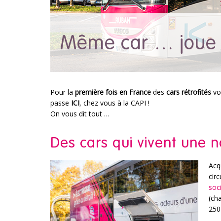
Même car … joue 
Pour la
première fois en France
des
cars rétrofités
von
passe
ICI
, chez vous à la CAPI !
On vous dit tout …
Des cars qui vivent une no
Acqu
cir
soc
(ch
250