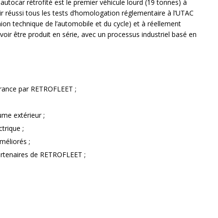
 autocar rétrofité est le premier véhicule lourd (19 tonnes) à
ir réussi tous les tests d’homologation réglementaire à l’UTAC
Union technique de l’automobile et du cycle) et à réellement
voir être produit en série, avec un processus industriel basé en
 France par RETROFLEET ;
ume extérieur ;
trique ;
méliorés ;
artenaires de RETROFLEET ;