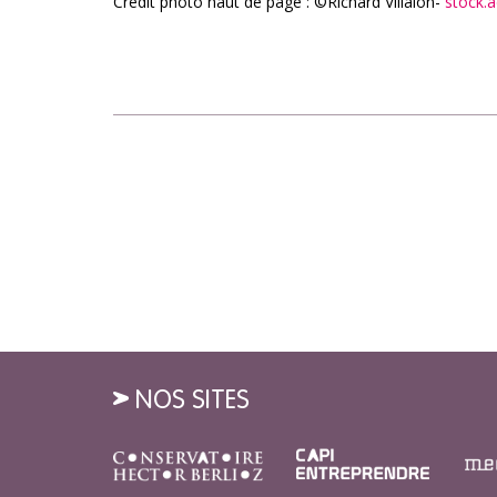
Crédit photo haut de page : ©Richard Villalon-
stock.
NOS SITES