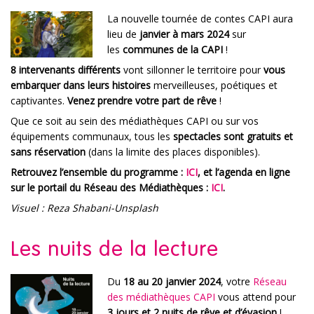
La nouvelle tournée de contes CAPI aura
lieu de
janvier à mars 2024
sur
les
communes de la CAPI
!
8 intervenants différents
vont sillonner le territoire pour
vous
embarquer dans leurs histoires
merveilleuses, poétiques et
captivantes.
Venez prendre votre part de rêve
!
Que ce soit au sein des médiathèques CAPI ou sur vos
équipements communaux, tous les
spectacles sont gratuits et
sans réservation
(dans la limite des places disponibles).
Retrouvez l’ensemble du programme :
ICI
, et l’agenda en ligne
sur le portail du Réseau des Médiathèques :
ICI
.
Visuel : Reza Shabani-Unsplash
Les nuits de la lecture
Du
18 au 20 janvier 2024
, votre
Réseau
des médiathèques CAPI
vous attend pour
3 jours et 2 nuits de rêve et d’évasion
!