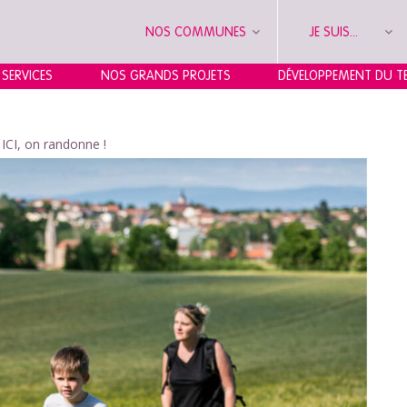
NOS COMMUNES
JE SUIS...
 SERVICES
NOS GRANDS PROJETS
DÉVELOPPEMENT DU TE
>
ICI, on randonne !