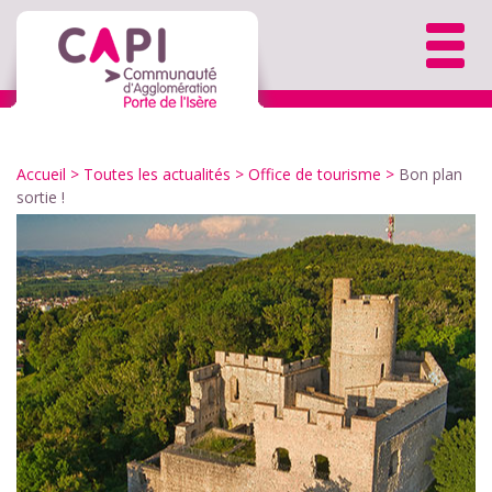
Accueil
>
Toutes les actualités
>
Office de tourisme
>
Bon plan
sortie !