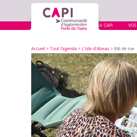
LA CAPI
VOS
Accueil
>
Tout l’agenda
>
L'Isle-d'Abeau
>
Bib de rue